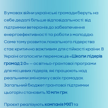
В умовах війни українські громади беруть на
себе дедалі більше відповідальності: від
підтримки ветеранів до забезпечення
енергоефективності та роботи з молоддю.
Саме тому розвиток локального лідерства
стає критично важливим для стійкості країни. В
Україні оголосили переможців
«Школи лідерів
громад 2.0»
— освітньо-грантової програми
для місцевих лідерів, які працюють над
реальними змінами у своїх громадах.
Загальний бюджет грантової підтримки
цьогоріч становить
10 млн грн
.
Проєкт реалізують
компанія МХП
та