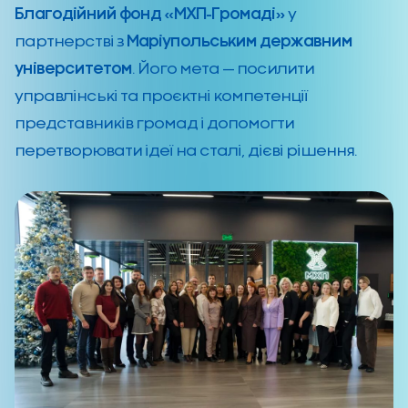
Благодійний фонд «МХП-Громаді»
у
партнерстві з
Маріупольським державним
університетом
. Його мета — посилити
управлінські та проєктні компетенції
представників громад і допомогти
перетворювати ідеї на сталі, дієві рішення.