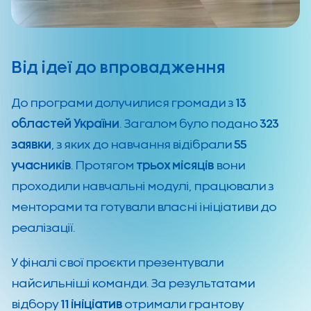
Від ідеї до впровадження
До програми долучилися громади з
13
областей України
. Загалом було подано
323
заявки
, з яких до навчання відібрали
55
учасників
. Протягом
трьох місяців
вони
проходили навчальні модулі, працювали з
менторами та готували власні ініціативи до
реалізації.
У фіналі свої проєкти презентували
найсильніші команди. За результатами
відбору
11 ініціатив
отримали грантову