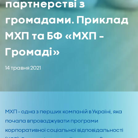
партнерстві з
громадами. Приклад
МХП та БФ «МХП –
Громаді»
14 травня 2021
МХП – одна з перших компаній в Україні, яка
почала впроваджувати програми
корпоративної соціальної відповідальності