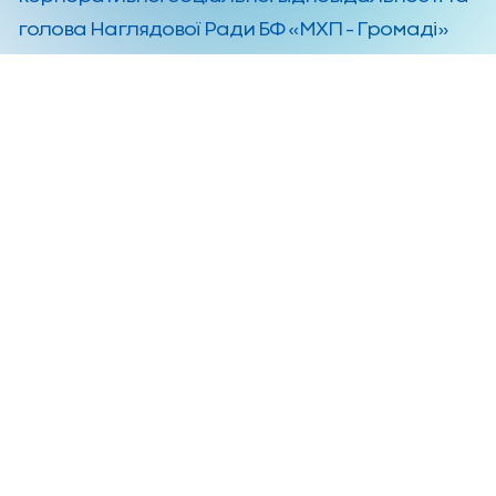
голова Наглядової Ради БФ «МХП – Громаді»
Ігор Лещенко.
Читати інтерв’ю на сайті
НОВОЕ ВРЕМЯ
Фонд
Діяльність
Про фонд
Розвиток грома­дянсь­кого
суспільства
Команда
Сталий розвиток громад
Установчі документи