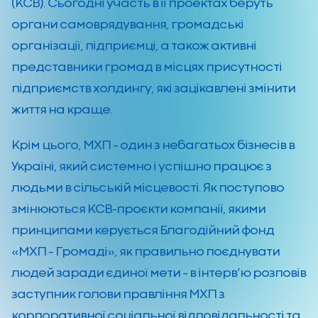
(КСВ). Сьогодні участь в її проектах беруть
органи самоврядування, громадські
організації, підприємці, а також активні
представники громад в місцях присутності
підприємств холдингу, які зацікавлені змінити
життя на краще.
Крім цього, МХП – один з небагатьох бізнесів в
Україні, який системно і успішно працює з
людьми в сільській місцевості. Як поступово
змінюються КСВ-проєкти компанії, якими
принципами керується Благодійний фонд
«МХП – Громаді», як правильно поєднувати
людей заради єдиної мети – в інтерв’ю розповів
заступник голови правління МХП з
корпоративної соціальної відповідальності та