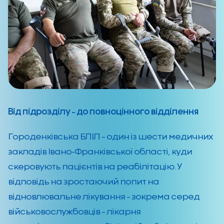
Від підрозділу – до повноцінного відділення
Городенківська БЛІЛ – один із шести медичних
закладів Івано-Франківської області, куди
скеровують пацієнтів на реабілітацію. У
відповідь на зростаючий попит на
відновлювальне лікування – зокрема серед
військовослужбовців – лікарня