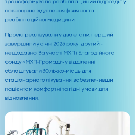
трансформувала реабілітаційний підрозділ у
повноцінне відділення фізичної та
реабілітаційної медицини.
Проєкт реалізували у два етапи: перший
завершили у січні 2025 року, другий –
нещодавно. За участі МХП і Благодійного
фонду «МХП-Громаді» у відділенні
облаштували 30 ліжко-місць для
стаціонарного лікування, забезпечивши
пацієнтам комфортні та гідні умови для
відновлення.