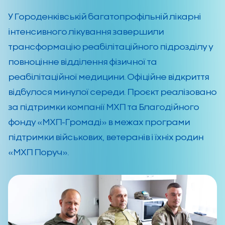
У Городенківській багатопрофільній лікарні
інтенсивного лікування завершили
трансформацію реабілітаційного підрозділу у
повноцінне відділення фізичної та
реабілітаційної медицини. Офіційне відкриття
відбулося минулої середи. Проєкт реалізовано
за підтримки компанії МХП та Благодійного
фонду «МХП-Громаді» в межах програми
підтримки військових, ветеранів і їхніх родин
«МХП Поруч».