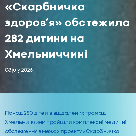
«Скарбничка
здоров’я» обстежила
282 дитини на
Хмельниччині
08 july 2026
Понад
280 ді
тей із віддалених громад
Хмельниччини пройшли комплексні медичні
обстеження в межах проєкту «Скарбничка