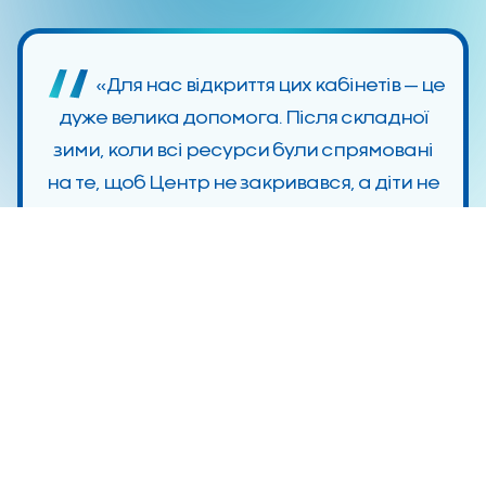
«Для нас відкриття цих кабінетів — це
дуже велика допомога. Після складної
зими, коли всі ресурси були спрямовані
на те, щоб Центр не закривався, а діти не
втрачали можливості отримувати
необхідну реабілітацію, ми не були
впевнені, що зможемо реалізувати цей
проєкт найближчим часом. Саме тому
підтримка МХП у цей момент є
надзвичайно цінною. Завдяки
оновленому простору діти отримують
додаткові можливості для розвитку та
повноцінного майбутнього. Саме тут вони