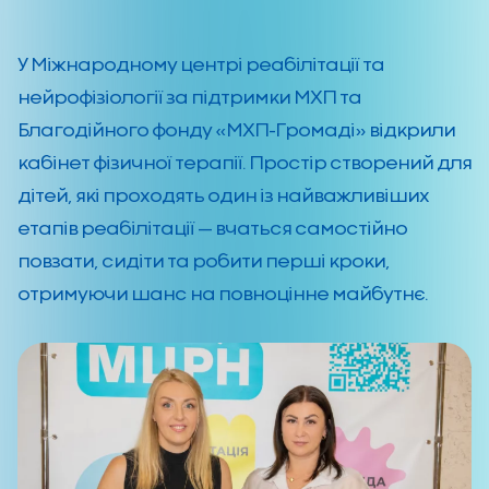
У Міжнародному центрі реабілітації та
нейрофізіології за підтримки МХП та
Благодійного фонду «МХП-Громаді» відкрили
кабінет фізичної терапії. Простір створений для
дітей, які проходять один із найважливіших
етапів реабілітації — вчаться самостійно
повзати, сидіти та робити перші кроки,
отримуючи шанс на повноцінне майбутнє.