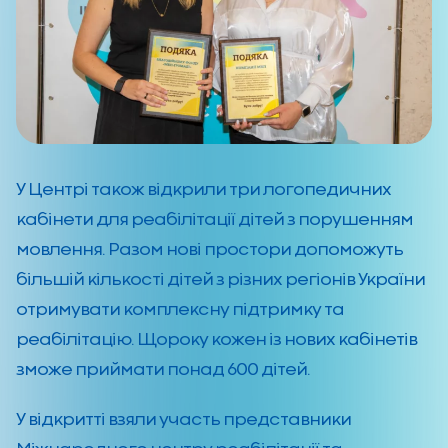
У Центрі також відкрили три логопедичних
кабінети для реабілітації дітей з порушенням
мовлення. Разом нові простори допоможуть
більшій кількості дітей з різних регіонів України
отримувати комплексну підтримку та
реабілітацію. Щороку кожен із нових кабінетів
зможе приймати понад 600 дітей.
У відкритті взяли участь представники