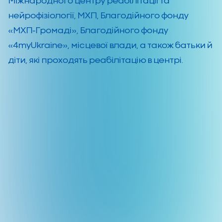
Міжнародного центру реабілітації та
нейрофізіології, МХП, Благодійного фонду
«МХП-Громаді», Благодійного фонду
«4myUkraine», місцевої влади, а також батьки й
діти, які проходять реабілітацію в центрі.