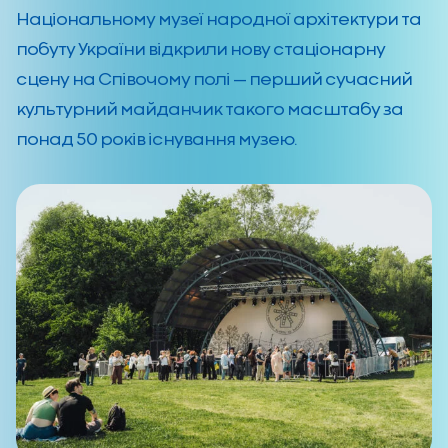
Національному музеї народної архітектури та
побуту України відкрили нову стаціонарну
сцену на Співочому полі — перший сучасний
культурний майданчик такого масштабу за
понад 50 років існування музею.