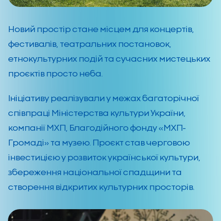
Новий простір стане місцем для концертів,
фестивалів, театральних постановок,
етнокультурних подій та сучасних мистецьких
проєктів просто неба.
Ініціативу реалізували у межах багаторічної
співпраці Міністерства культури України,
компанії МХП, Благодійного фонду «МХП-
Громаді» та музею. Проєкт став черговою
інвестицією у розвиток української культури,
збереження національної спадщини та
створення відкритих культурних просторів.