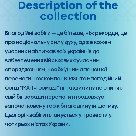
Description of the
collection
Благодійні забіги — це більше, ніж рекорди, це
про національну силу духу, адже кожен
учасник наближає всіх українців до
забезпечення військових сучасним
спорядженням, необхідним для нашої
перемоги. Тож компанія МХП та Благодійний
фонд “МХП -Громаді” ні на хвилину не спиняє
свій біг заради перемоги і продовжує
започатковану торік благодійну ініціативу.
Цьогоріч забіги планується у провести у
чотирьох містах України.