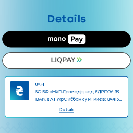
Details
UAH
БО БФ «МХП-Громаді», код ЄДРПОУ: 39832275
IBAN, в АТ УкрСиббанк у м. Києві: UA413510050000026000878971724
Details