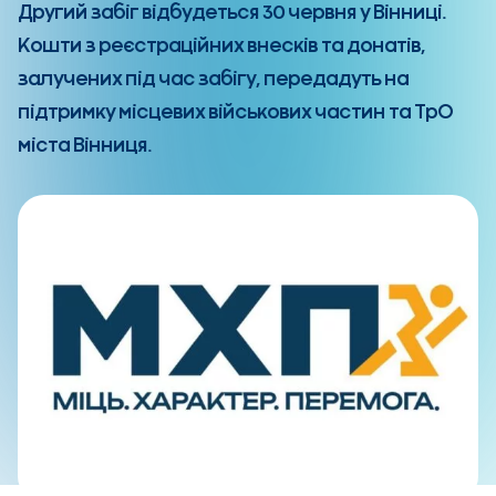
Другий забіг відбудеться 30 червня у Вінниці.
Кошти з реєстраційних внесків та донатів,
залучених під час забігу, передадуть на
підтримку місцевих військових частин та ТрО
міста Вінниця.