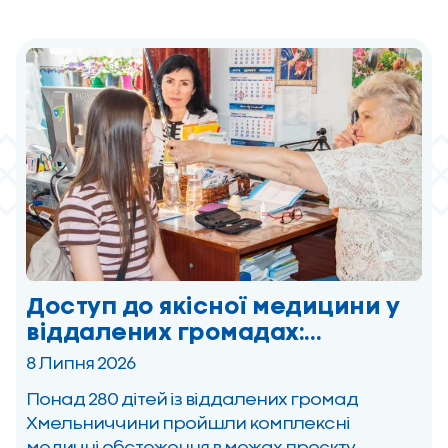
Доступ до якісної медицини у
віддалених громадах:
«Скарбничка здоров’я»
8 Липня 2026
обстежила 282 дитини на
Понад 280 дітей із віддалених громад
Хмельниччині
Хмельниччини пройшли комплексні
медичні обстеження в межах проєкту