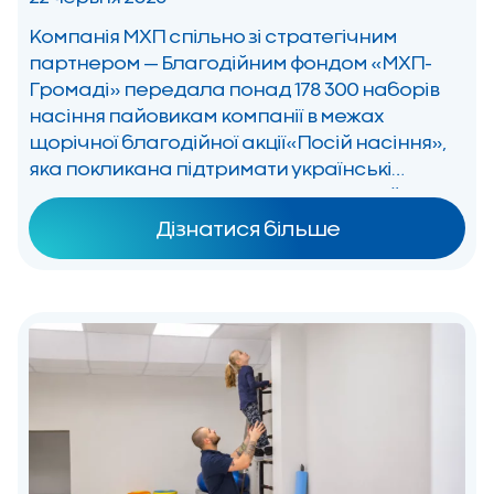
Компанія МХП спільно зі стратегічним
партнером — Благодійним фондом «МХП-
Громаді» передала понад 178 300 наборів
насіння пайовикам компанії в межах
щорічної благодійної акції«Посій насіння»,
яка покликана підтримати українські
родини та посилити продовольчу стійкість
громад. Цьогоріч це на 12 686 наборів
Дізнатися більше
більше, ніж торік. Завдяки цьому вдалося
розширити охоплення акції та підтримати
ще більше родин напередодні […]