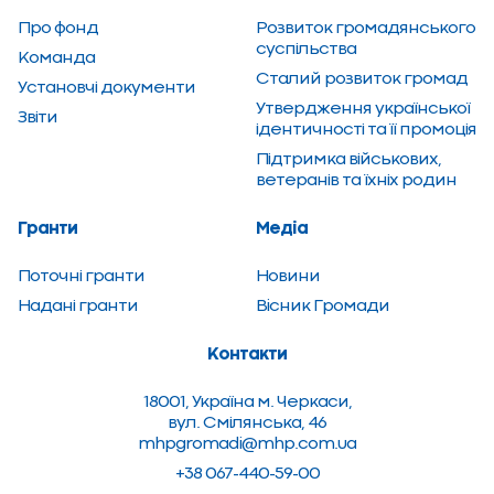
Про фонд
Розвиток грома­дянсь­кого
суспільства
Команда
Сталий розвиток громад
Установчі документи
Утвердження української
Звіти
ідентичності та її промоція
Підтримка військових,
ветеранів та їхніх родин
Гранти
Медіа
Поточні гранти
Новини
Надані гранти
Вiсник Громади
Контакти
18001, Україна м. Черкаси,
вул. Смілянська, 46
mhpgromadi@mhp.com.ua
+38 067-440-59-00