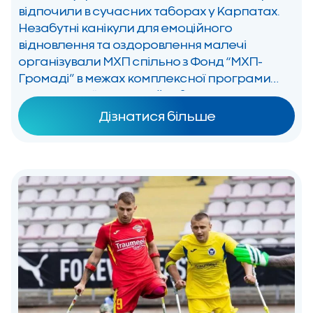
відпочили в сучасних таборах у Карпатах.
Незабутні канікули для емоційного
відновлення та оздоровлення малечі
організували МХП спільно з Фонд “МХП-
Громаді” в межах комплексної програми
“МХП Поруч”. Сучасний табір на Івано-
Франківщині прийняв на відпочинок дітей
Дізнатися більше
наших мобілізованих воїнів, ветеранів,
загиблих, полонених та безвісти зниклих
захисників із різних куточків України.
Протягом […]