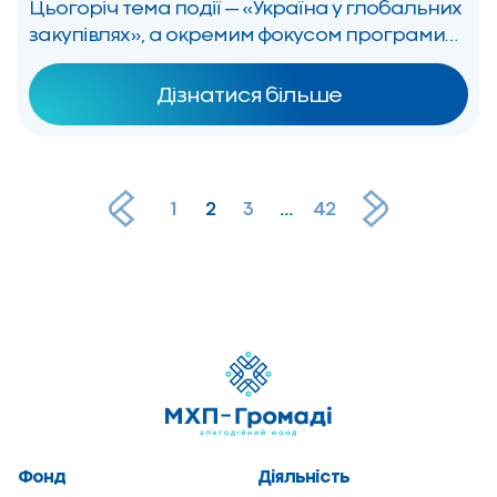
Цьогоріч тема події — «Україна у глобальних
закупівлях», а окремим фокусом програми
стане взаємодія закупівель і логістики у
сучасних ланцюгах постачання. MHP
Дізнатися більше
Procurement Conference відбудеться вже
втретє. Конференція є частиною ширшої
мети […]
1
2
3
...
42
Фонд
Діяльність