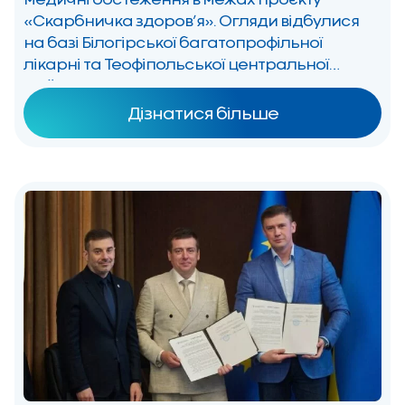
«Скарбничка здоров’я». Огляди відбулися
на базі Білогірської багатопрофільної
лікарні та Теофіпольської центральної
районної лікарні, де маленькі пацієнти
отримали консультації
Дізнатися більше
вузькопрофільнихспеціалістів Національної
спеціалізованої дитячої лікарні «Охматдит»
без потреби виїжджати до великих міст. У
межах виїзду прийом проводили педіатр,
ендокринолог, алерголог,
гастроентеролог, невролог, […]