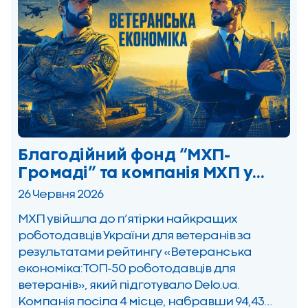
Благодійний фонд “МХП-
Громаді” та компанія МХП у
ТОП-5 роботодавців України
26 Червня 2026
для ветеранів
МХП увійшла до п’ятірки найкращих
роботодавців України для ветеранів за
результатами рейтингу «Ветеранська
економіка:ТОП-50 роботодавців для
ветеранів», який підготувало Delo.ua.
Компанія посіла 4 місце, набравши 94,43