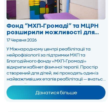
Фонд “МХП-Громаді” та МЦРН
розширили можливості для
реабілітації дітей з
17 Червня 2026
інвалідністю в Києві
У Міжнародному центрі реабілітації та
нейрофізіології за підтримки МХП та
Благодійного фонду «МХП-Громаді»
відкрили кабінет фізичної терапії. Простір
створений для дітей, які проходять один із
найважливіших етапів реабілітації — вчаться
самостійно повзати, сидіти та робити перші
кроки, отримуючи шанс на повноцінне
Дізнатися більше
майбутнє. У Центрі також відкрили три
логопедичних кабінети для реабілітації
дітей з порушенням мовлення. […]