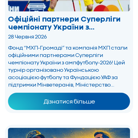
Офіційні партнери Суперліги
чемпіонату України з
ампфутболу-2026
28 Червня 2026
Фонд “МХП-Громаді” та компанія МХП стали
офіційними партнерами Суперліги
чемпіонату України з ампфутболу-2026! Цей
турнір організовано Українською
асоціацією футболу та Фундацією УАФ за
підтримки Мінветеранів, Міністерство
молоді та спорту України та Агенція
масового спорту України. За підсумками
Дізнатися більше
матчів у Львові, черкаський МСК Дніпро, який
системно підтримує наш фонд, упевнено
закріпився у трійці лідерів Суперліги. «Для […]