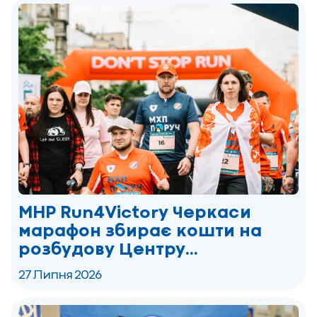
MHP Run4Victory Черкаси
марафон збирає кошти на
розбудову Центру
реабілітації ветеранів
27 Липня 2026