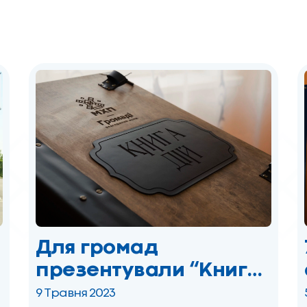
пройшли
комплексні
медичні
обстеження
Для громад
презентували “Книгу
ДІЙ”: активісти
9 Травня 2023