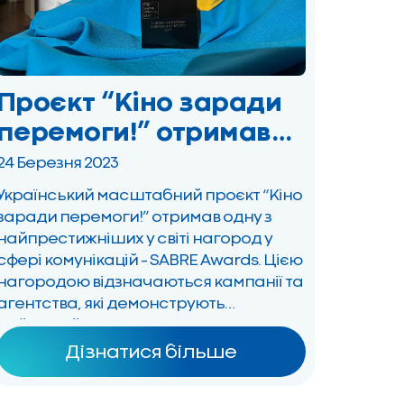
Проєкт “Кіно заради
перемоги!” отримав
одну з
24 Березня 2023
найпрестижніших у
Український масштабний проєкт “Кіно
світі нагород з
заради перемоги!” отримав одну з
найпрестижніших у світі нагород у
комунікацій SABRE
сфері комунікацій – SABRE Awards. Цією
Awards
нагородою відзначаються кампанії та
агентства, які демонструють
найвищий рівень стратегічного
планування, креативності та бізнес-
Дізнатися більше
результатів. Цьогоріч у категорії
“Ukraine and Other Independent States”