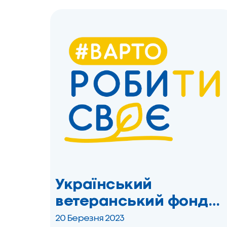
Громаді» започаткував […]
Український
ветеранський фонд
Мінветеранів спільно
20 Березня 2023