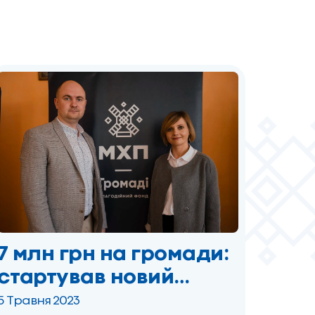
ветеранів
«Варто: рецепти
турботи».
7 млн грн на громади:
стартував новий
сезон грантового
5 Травня 2023