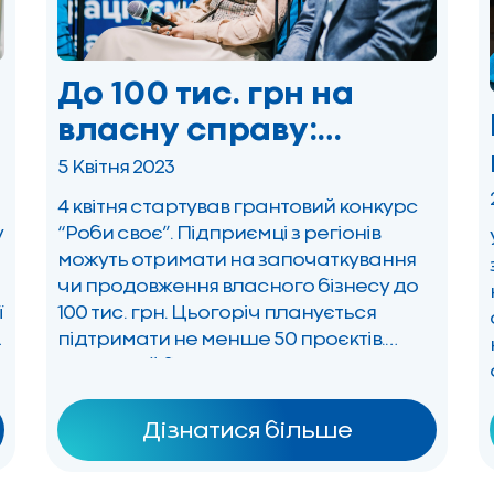
До 100 тис. грн на
власну справу:
стартував конкурс
5 Квітня 2023
бізнес-ідей для
4 квітня стартував грантовий конкурс
підприємців у
у
“Роби своє”. Підприємці з регіонів
можуть отримати на започаткування
регіонах “Роби своє”
чи продовження власного бізнесу до
ї
100 тис. грн. Цьогоріч планується
підтримати не менше 50 проєктів.
Сумарний бюджет конкурсу становить
6 млн грн. “Цього року своїм фокусом у
П
підтримці бізнес-проєктів ми
Дізнатися більше
визначили продовольчу безпеку. Торік
більшість ідей так чи інакше