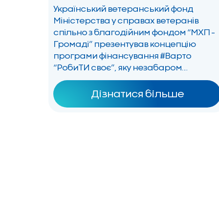
з “МХП – Громаді”
Український ветеранський фонд
запускає
Міністерства у справах ветеранів
спільно з благодійним фондом “МХП –
фінансування
Громаді” презентував концепцію
ветеранського
програми фінансування #Варто
бізнесу
“РобиТИ своє”, яку незабаром
запустять. За цією програмою
ветерани, ветеранки, а також родичі
Дізнатися більше
полеглих захисників та захисниць
зможуть отримати від 500 тисяч до 1,5
мільйона гривень на відкриття й
розвиток власної справи. Загальний
бюджет конкурсу становить […]