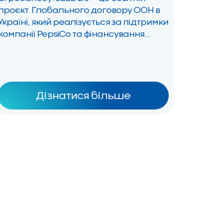
проєкт Глобального договору ООН в
Україні, який реалізується за підтримки
компанії PepsiCo та фінансування
PepsiCo Foundation. Проєкт допомагає
розвитку малих агробізнесів та
втіленню найкращих бізнес-ідеї в
агросфері. S — Sustainable / сталість E
— Empowering / сила E — Ethic […]
Дізнатися більше