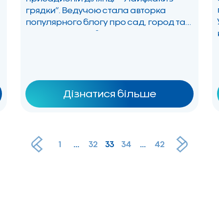
грядки”. Ведучою стала авторка
популярного блогу про сад, город та
квіти Юлія Спасібова. Вона має 12-
річний досвід садівництва й
городництва на власній ділянці біля
будинку. “Лайфхаки з грядки”: що це за
ініціатива? “Лайфхаки з грядки” – це […]
Дізнатися більше
1
...
32
33
34
...
42