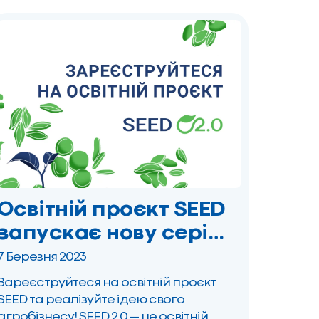
переможцем став Національний тур
“Кіно заради перемоги!”. “Кіно заради
перемоги!” – унікальний проєкт, […]
Освітній проєкт SEED
запускає нову серію
грантів для
7 Березня 2023
агропідприємців
Зареєструйтеся на освітній проєкт
SEED та реалізуйте ідею свого
агробізнесу! SEED 2.0 — це освітній