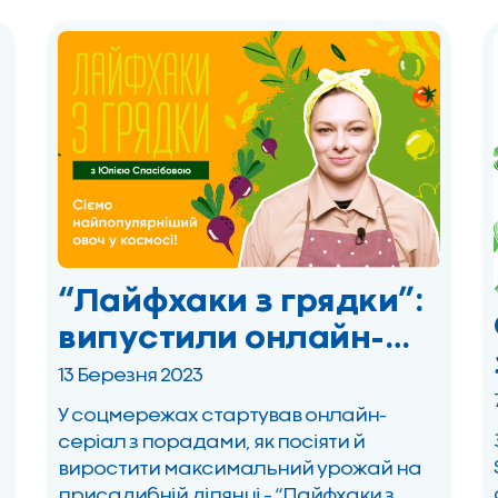
стосувалися перероблення […]
“Лайфхаки з грядки”:
випустили онлайн-
серіал про
13 Березня 2023
вирощування овочів
У соцмережах стартував онлайн-
на своєму городі
серіал з порадами, як посіяти й
виростити максимальний урожай на
присадибній ділянці – “Лайфхаки з