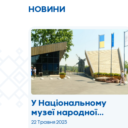
НОВИНИ
У Національному
музеї народної
архітектури та побуту
22 Травня 2023