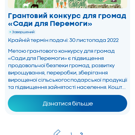
Грантовий конкурс для громад
«Сади для Перемоги»
Завершений
Крайній термін подачі: 30 листопада 2022
Метою грантового конкурсу для громад
«Сади для Перемоги» є підвищення
продовольчої безпеки громад, розвитку
вирощування, переробки, зберігання
вирощеної сільськогосподарської продукції
та підвищення зайнятості населення. Кошти
гранту громади зможуть використати на
техніку для обробки землі, на необхідні
Дізнатися більше
засоби для вирощування, зберігання і
переробки сільськогосподарської
продукції, впровадження новітніх технологій
та інші заходи, що сприяють підвищенню
1
2