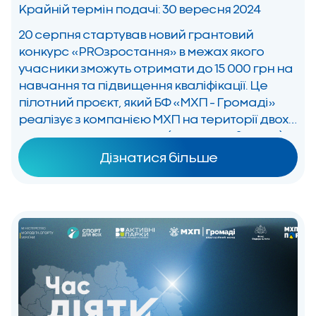
Крайній термін подачі: 30 вересня 2024
20 серпня стартував новий грантовий
конкурс «PROзростання» в межах якого
учасники зможуть отримати до 15 000 грн на
навчання та підвищення кваліфікації. Це
пілотний проєкт, який БФ «МХП – Громаді»
реалізує з компанією МХП на території двох
громад — Миронівської (Київська область)
та Канівської (Черкаська область). Метою
Дізнатися більше
Конкурсу є сприяння розвитку людського
капіталу в […]