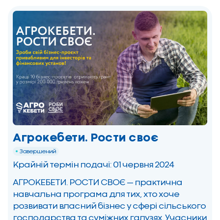
жителів громад, зокрема осіб з інвалідністю,
[…]
Агрокебети. Рости своє
Завершений
Крайній термін подачі: 01 червня 2024
АГРОКЕБЕТИ. РОСТИ СВОЄ — практична
навчальна програма для тих, хто хоче
розвивати власний бізнес у сфері сільського
господарства та суміжних галузях. Учасники