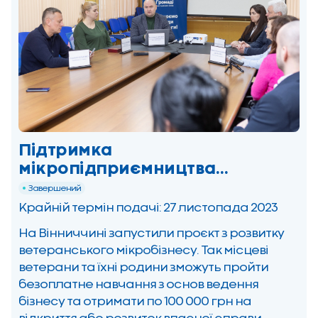
Підтримка
мікропідприємництва
ветеранів війни та їхніх родин:
Завершений
від ідеї до реалізації на
Крайній термін подачі: 27 листопада 2023
Вінниччині
На Вінниччині запустили проєкт з розвитку
ветеранського мікробізнесу. Так місцеві
ветерани та їхні родини зможуть пройти
безоплатне навчання з основ ведення
бізнесу та отримати по 100 000 грн на
відкриття або розвиток власної справи.