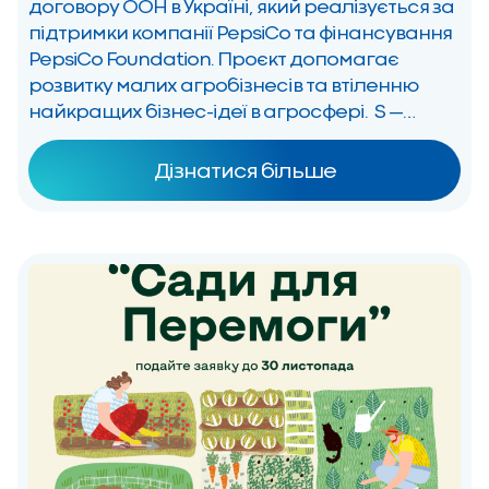
договору ООН в Україні, який реалізується за
підтримки компанії PepsiCo та фінансування
PepsiCo Foundation. Проєкт допомагає
розвитку малих агробізнесів та втіленню
найкращих бізнес-ідеї в агросфері. S —
Sustainable / сталість E — Empowering / сила
E — Ethic / етика D — Diverse / різноманіття
Дізнатися більше
Якщо ви маєте […]