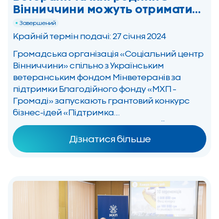
Вінниччини можуть отримати
гранти до 100 тис. грн
Завершений
Крайній термін подачі: 27 січня 2024
Громадська організація «Соціальний центр
Вінниччини» спільно з Українським
ветеранським фондом Мінветеранів за
підтримки Благодійного фонду «МХП –
Громаді» запускають грантовий конкурс
бізнес-ідей «Підтримка
мікропідприємництва ветеранів війни та
їхніх родин: від ідеї до реалізації на
Дізнатися більше
Вінниччині». Конкурс передбачено: ✊️ Для
тих, хто повернувся з війни й мріє про власну
справу. ✊️ Для тих, хто повернувся з […]