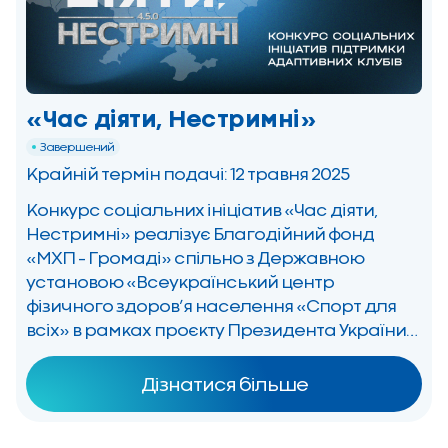
«Час діяти, Нестримні»
Завершений
Крайній термін подачі: 12 травня 2025
Конкурс соціальних ініціатив «Час діяти,
Нестримні» реалізує Благодійний фонд
«МХП – Громаді» спільно з Державною
установою «Всеукраїнський центр
фізичного здоров’я населення «Спорт для
всіх» в рамках проєкту Президента України
«Активні парки», за підтримки Міністерства
молоді та спорту України. Мета конкурсу –
Дізнатися більше
сприяти створенню та облаштуванню
спортивних центрів, адаптованих для