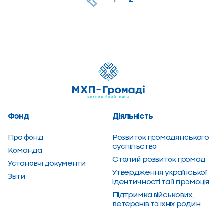
продовольчої безпеки. […]
Фонд
Діяльність
Про фонд
Розвиток грома­дянсь­кого
суспільства
Команда
Сталий розвиток громад
Установчі документи
Утвердження української
Звіти
ідентичності та її промоція
Підтримка військових,
ветеранів та їхніх родин