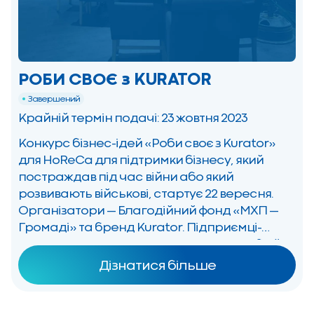
РОБИ СВОЄ з KURATOR
Завершений
Крайній термін подачі: 23 жовтня 2023
Конкурс бізнес-ідей «Роби своє з Kurator»
для HoReCa для підтримки бізнесу, який
постраждав під час війни або який
розвивають військові, стартує 22 вересня.
Організатори — Благодійний фонд «МХП —
Громаді» та бренд Kurator. Підприємці-
ветерани, внутрішньо переміщені особи й
бізнеси, які постраждали від російської
Дізнатися більше
агресії, матимуть шанс отримати
фінансування своїх проєктів у сфері
харчування. Організатори виділять […]